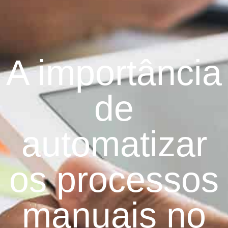
A importância
de
automatizar
os processos
manuais no