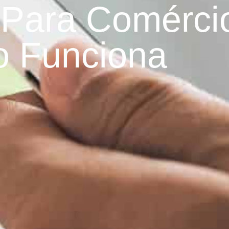
 Para Comérci
 Funciona