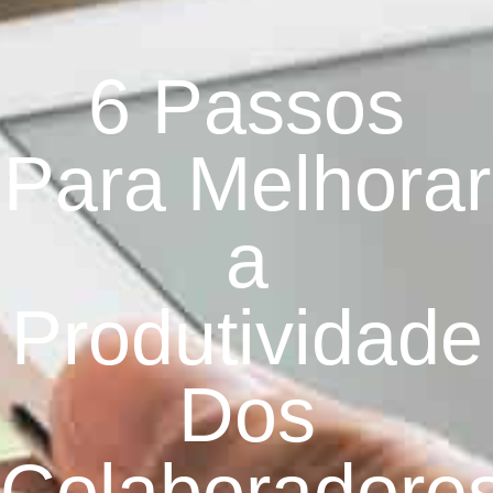
6 Passos
Para Melhorar
a
Produtividade
Dos
Colaboradore