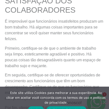
SATISFAÇÃO DOS
COLABORADORES
É improvável que funcionários insatisfeitos produzam um
bom trabalho. Há algumas coisas importantes para se
concentrar se você quiser manter seus funcionários
felizes.
Primeiro, certifique-se de que o ambiente de trabalho
seja limpo, esteticamente agradável e positivo. Há
poucas coisas tão desagradáveis quanto um espaço de
trabalho sujo e maçante.
Em seguida, certifique-se de oferecer oportunidades de
crescimento aos funcionários que têm um bom
desempenho. Certifique-se de que os funcionários que
estão se esforçando para crescer sejam recompensados
Este site utiliza Cookies para melhorar a sua experiência. Ao
1
clicar em aceitar você concorda com os termos de uso e políticas
com promoções e aumentos.
Fale conosco!
de privacidade.
Por fim, ofereça a você o máximo de flexibilidade