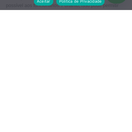
Aceitar
Política de Privacidade
possível aos funcionários. Portanto, isso pode permitir
que os funcionários saiam do trabalho mais cedo se
chegarem antes de um determinado horário.
Por outro lado, também significa que você não deve
microgerenciar funcionários que já são produtivos.
Não seja muito rápido em criticar um funcionário por tirar
30 minutos a mais na pausa para o almoço, se eles
costumam pulá-lo por completo.
Não há nada pior do que um ambiente de trabalho onde
as deficiências são enfatizadas enquanto os pontos
fortes são ignorados.
Quer saber mais? Entre em contato com nossa
Contabilidade!