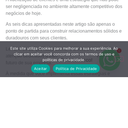
ser negligenciada no ambiente altamente competitivo dos
negócios de hoje.
As seis dicas apresentadas neste artigo são apenas o
ponto de partida para construir relacionamentos sólidos e
duradouros com seus clientes.
Este site utiliza Cookies para melhorar a sua experiência. Ao
Lembre-se de que cada cliente é único, e o cuidado e a
1
clicar em aceitar você concorda com os termos de uso e
atenção dedicados a eles são investimentos valiosos no
Fale conosco!
políticas de privacidade.
futuro de sua empresa.
Aceitar
Política de Privacidade
À medida que você implementa essas estratégias e
adapta suas táticas de acordo com as necessidades e
preferências dos clientes, você estará no caminho certo
para alcançar o sucesso a longo prazo e para colher os
benefícios da fidelização de clientes em seu
empreendimento.