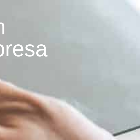
m
presa