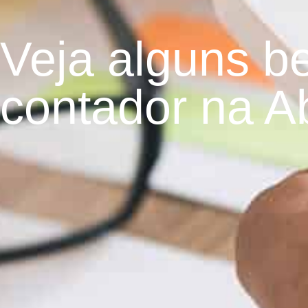
Veja alguns b
contador na A