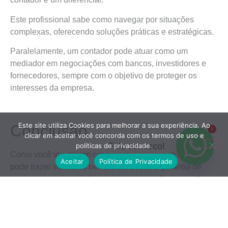
Este profissional sabe como navegar por situações
complexas, oferecendo soluções práticas e estratégicas.
Paralelamente, um contador pode atuar como um
mediador em negociações com bancos, investidores e
fornecedores, sempre com o objetivo de proteger os
interesses da empresa.
Este site utiliza Cookies para melhorar a sua experiência. Ao
Conclusão
1
clicar em aceitar você concorda com os termos de uso e
Fale conosco!
políticas de privacidade.
Como você viu, ter um contador ajudando sua empresa
Aceitar
Política de Privacidade
pode trazer inúmeros benefícios, desde a garantia de
conformidade legal e fiscal até a otimização da gestão
financeira e a economia de tempo e recursos.
No entanto, ao escolher um contador, é importante
procurar um profissional qualificado e com experiência