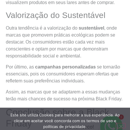
visualizem produtos em seus lares antes de comprar.
Valorização do Sustentável
Outra tendência é a valorização do
sustentável
, onde
marcas que promovem práticas ecológicas podem se
destacar. Os consumidores estão cada vez mais
conscientes e optam por marcas que demonstram
responsabilidade social e ambiental.
Por último, as
campanhas personalizadas
se tornarão
essenciais, pois os consumidores esperam ofertas que
refletem suas preferências individuais.
Assim, as marcas que se adaptarem a essas mudanças
terão mais chances de sucesso na próxima Black Friday.
Conclusão sobre a Black
Este site utiliza Cookies para melhorar a sua experiência. Ao
1
Friday
clicar em aceitar você concorda com os termos de uso e
Fale conosco!
políticas de privacidade.