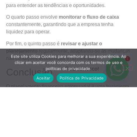
para entender as tendências e oportunidades.
O quarto passo envolve
monitorar o fluxo de caixa
constantemente, garantindo que a empresa tenha
liquidez para operar.
Por fim, o quinto passo é
revisar e ajustar o
planejamento
regularmente, adaptando-se às mudanças
Este site utiliza Cookies para melhorar a sua experiência. Ao
nas condições econômicas e no mercado.
1
clicar em aceitar você concorda com os termos de uso e
Fale conosco!
políticas de privacidade.
Conclusão
Aceitar
Política de Privacidade
O planejamento financeiro empresarial é uma ferramenta
essencial para o sucesso de qualquer negócio.
Ele
permite que os gestores tomem decisões informadas
e prevejam desafios futuros.
Ao seguir etapas claras, evitar erros comuns e
implementar um planejamento efetivo, as empresas
podem garantir sua
estabilidade financeira
e