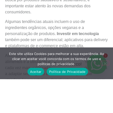
importante estar atento às novas demandas dos
consumidores.
Algumas tendências atuais incluem o uso de
ingredientes orgânicos, opções veganas e a
personalização de produtos.
Investir em tecnologia
também pode ser um diferencial; aplicativos para delivery
e plataformas de e-commerce estão em alta.
Este site utiliza Cookies para melhorar a sua experiência. Ao
Além disso, práticas como a redução do desperdício de
1
clicar em aceitar você concorda com os termos de uso e
alimentos e a utilização de embalagens sustentáveis são
Fale conosco!
políticas de privacidade.
cada vez mais valorizadas. Monitorar as inovações ajuda
Aceitar
Política de Privacidade
a adaptar seu negócio e a oferecer soluções que
atendem às expectativas dos clientes e contribuem para
um futuro mais sustentável.
Conclusão
Empreender no setor de alimentação requer