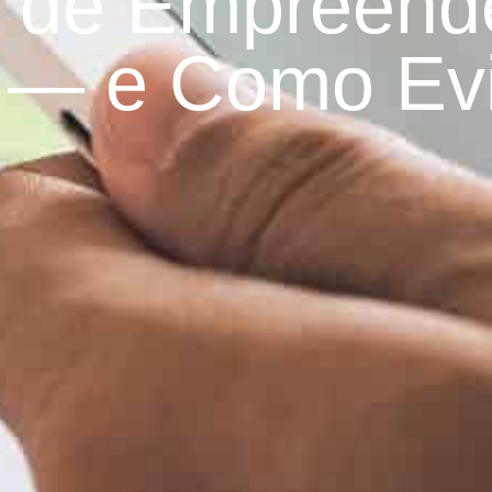
 de Empreend
 — e Como Evi