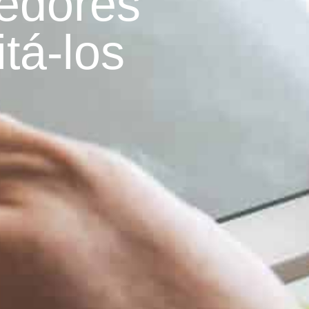
edores
tá-los