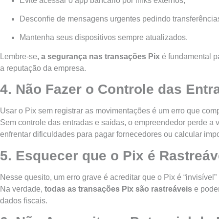
Evite acessar o app bancário por links externos;
Desconfie de mensagens urgentes pedindo transferência
Mantenha seus dispositivos sempre atualizados.
Lembre-se
, a segurança nas transações Pix
é fundamental pa
a reputação da empresa.
4. Não Fazer o Controle das Entr
Usar o Pix sem registrar as movimentações é um erro que co
Sem controle das entradas e saídas, o empreendedor perde a vi
enfrentar dificuldades para pagar fornecedores ou calcular imp
5. Esquecer que o Pix é Rastreáv
Nesse quesito, um erro grave é acreditar que o Pix é “invisível”
Na verdade,
todas as transações Pix são rastreáveis
e pode
dados fiscais.