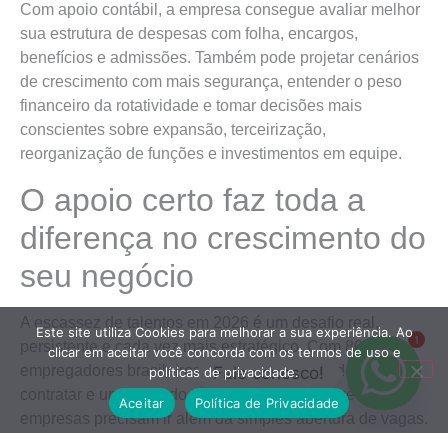
Com apoio contábil, a empresa consegue avaliar melhor
sua estrutura de despesas com folha, encargos,
benefícios e admissões. Também pode projetar cenários
de crescimento com mais segurança, entender o peso
financeiro da rotatividade e tomar decisões mais
conscientes sobre expansão, terceirização,
reorganização de funções e investimentos em equipe.
O apoio certo faz toda a
diferença no crescimento do
seu negócio
A escassez de talentos em 2026 é um desafio real,
Este site utiliza Cookies para melhorar a sua experiência. Ao
1
persistente e cada vez mais estratégico. Com 80% dos
clicar em aceitar você concorda com os termos de uso e
empregadores brasileiros relatando dificuldade para
Fale conosco!
políticas de privacidade.
contratar e um mercado de trabalho ainda aquecido, as
Aceitar
Política de Privacidade
empresas precisam ir além da simples abertura de vagas.