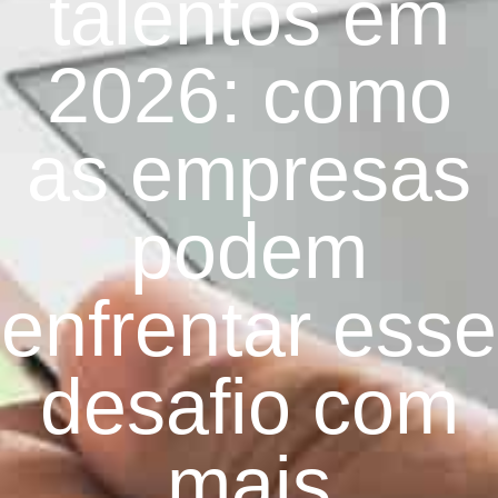
talentos em
2026: como
as empresas
podem
enfrentar esse
desafio com
mais