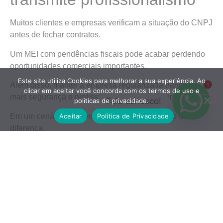
Muitos clientes e empresas verificam a situação do CNPJ
antes de fechar contratos.
Um MEI com pendências fiscais pode acabar perdendo
oportunidades comerciais importantes.
Este site utiliza Cookies para melhorar a sua experiência. Ao
Além disso, manter a empresa regularizada transmite
1
clicar em aceitar você concorda com os termos de uso e
mais segurança e profissionalismo para o mercado.
Fale conosco!
políticas de privacidade.
Aceitar
Política de Privacidade
Em um cenário cada vez mais competitivo, isso faz
diferença.
Mais do que evitar multas, o
objetivo é proteger o
negócio
A declaração anual MEI não deve ser vista apenas como