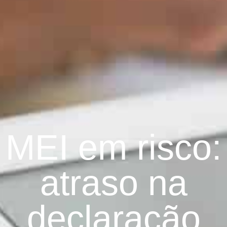
MEI em risco:
atraso na
declaração