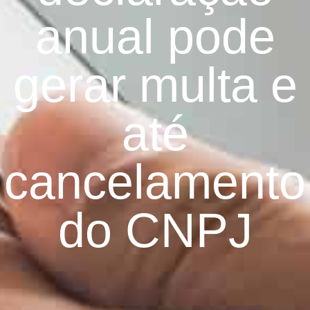
anual pode
gerar multa e
até
cancelamento
do CNPJ